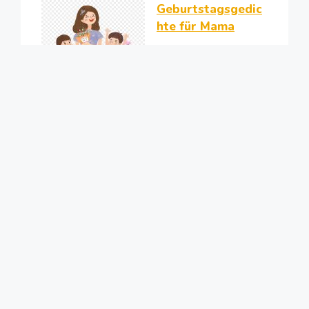
Geburtstagsgedic
hte für Mama
Geburtstagsgedic
hte für Tochter
Geburtstagsgedic
hte für Sohn, um
sein Herz zu
erwärmen